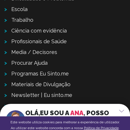
Escola
Trabalho
Ciência com evidência
Profissionais de Saúde
Media / Decisores
Procurar Ajuda
Programas Eu Sinto.me
Materiais de Divulgação
Newsletter | Eu sinto.me
Contactos
OLÁ,
EU SOU A
ANA
,
POSSO
Sugestões – Ajude-nos a melhorar
AJUDAR-TE?
Este website utiliza cookies para melhorar a experiência de utilizador.
Política de Privacidade
FALA COMIGO
Ao utilizar este website concorda com a nossa
Política de Privacidade
.