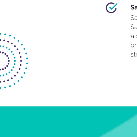
S
Sa
Sa
a 
or
st