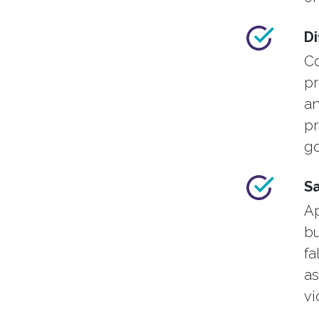
Di
Co
pr
an
p
go
S
Ap
bu
fa
as
vi