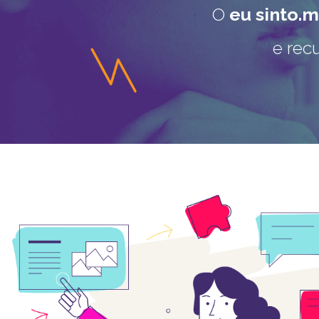
O
eu sinto.
e rec