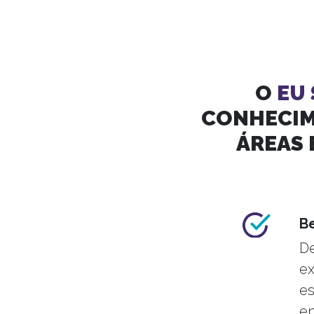
O
EU
CONHECIM
ÁREAS 
B
De
ex
es
en