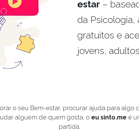
estar
– basead
da Psicologia, 
gratuitos e ace
jovens, adulto
rar o seu Bem-estar, procurar ajuda para algo 
judar alguém de quem gosta, o
eu sinto.me
é u
partida.