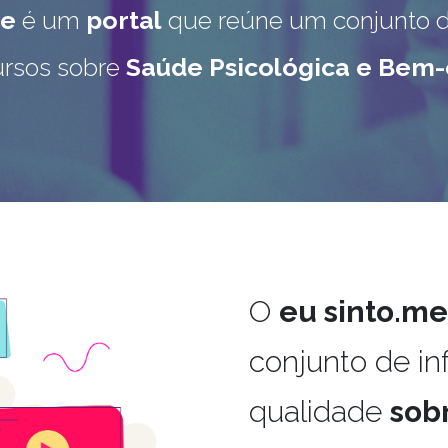
me
é um
portal
que reúne um conjunto 
ursos sobre
Saúde Psicológica e Bem-
O
eu sinto.me
conjunto de i
qualidade
sob