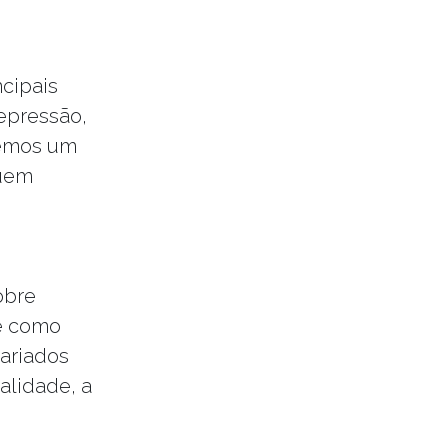
ncipais
epressão,
temos um
quem
obre
re como
variados
ualidade, a