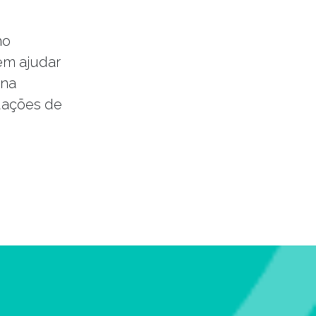
ho
em ajudar
 na
tuações de