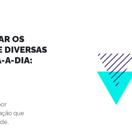
AR OS
 DIVERSAS
-A-DIA:
por
lação que
ade,